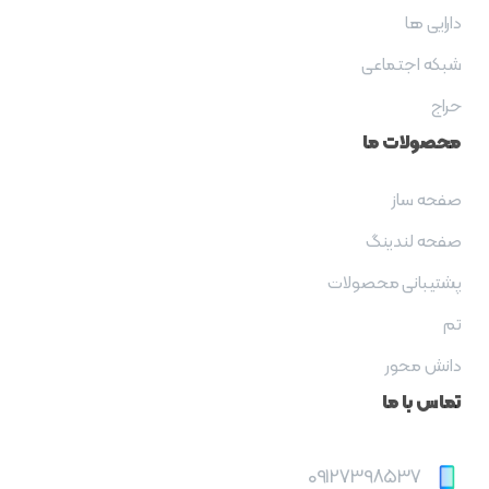
دارایی ها
شبکه اجتماعی
حراج
محصولات
ما
صفحه ساز
صفحه لندینگ
پشتیبانی محصولات
تم
دانش محور
تماس
با
ما
09127398537