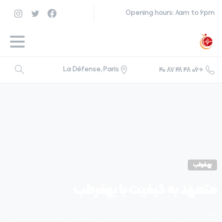
Opening hours: 8am to 6pm
La Défense, Paris
+06 48 48 87 40
بهفرطب
متعهد
به
کیفیت
با
بهفرطب
ارائه بهترین خدمات پس از فروش از طریق انجام سرویس