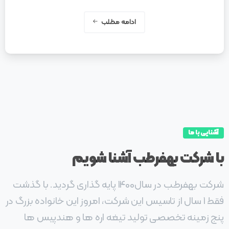
ادامه مطلب
آشنایی با ما
با
شرکت
بهفرطب
آشنا
شویم
شرکت بهفرطب در سال1400 پایه گذاری گردید. با گذشت
فقط 1 سال از تاسیس این شرکت، امروز این خانواده بزرگ در
پنج زمینه تخصصی تولید تیغه اره ها و هندپیس ها