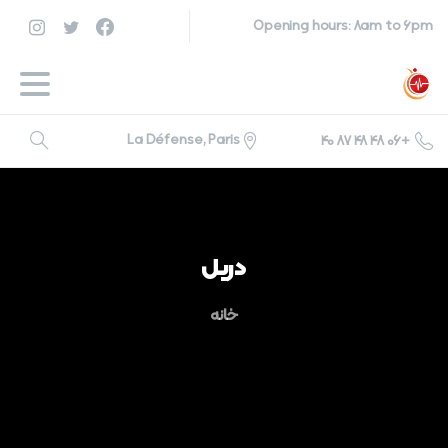
Opening hours: 8am to 6pm
La Défense, Paris
+06 48 48 87 40
جستجو
دریل
خانه